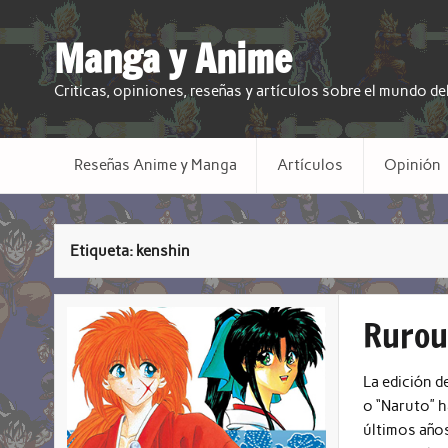
Manga y Anime
Criticas, opiniones, reseñas y artículos sobre el mundo d
Reseñas Anime y Manga
Artículos
Opinión
Etiqueta:
kenshin
Rurou
La edición d
o “Naruto” h
últimos años