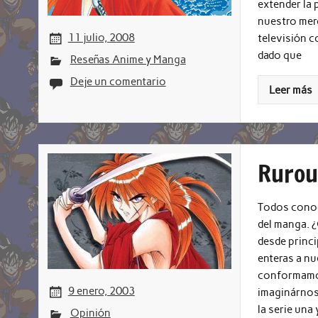
extender la 
nuestro merc
11 julio, 2008
televisión co
dado que
Reseñas Anime y Manga
Deje un comentario
Leer más
Ruroun
Todos conocéi
del manga. ¿
desde princi
enteras a nu
conformamos
9 enero, 2003
imaginárnosl
la serie una y
Opinión