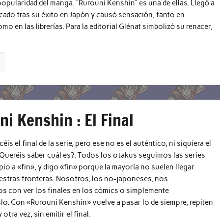
popularidad del manga. “Rurouni Kenshin” es una de ellas. Llegó a
ado tras su éxito en Japón y causó sensación, tanto en
mo en las librerías. Para la editorial Glénat simbolizó su renacer,
i Kenshin : El Final
s el final de la serie, pero ese no es el auténtico, ni siquiera el
Queréis saber cuál es?. Todos los otakus seguimos las series
pio a «fin», y digo «fin» porque la mayoría no suelen llegar
estras fronteras. Nosotros, los no-japoneses, nos
 con ver los finales en los cómics o simplemente
o. Con «Rurouni Kenshin» vuelve a pasar lo de siempre, repiten
 otra vez, sin emitir el final.