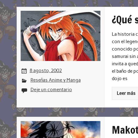
¿Qué 
La historia 
con el legen
conocido por
samurai sin 
invita a qu
8 agosto, 2002
el baño de p
dojo es
Reseñas Anime y Manga
Deje un comentario
Leer más
Makot