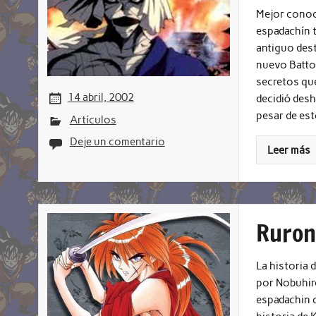
Mejor conoci
espadachín t
antiguo dest
nuevo Battou
secretos que
14 abril, 2002
decidió desh
pesar de est
Artículos
Deje un comentario
Leer más
Ruron
La historia 
por Nobuhiro
espadachin q