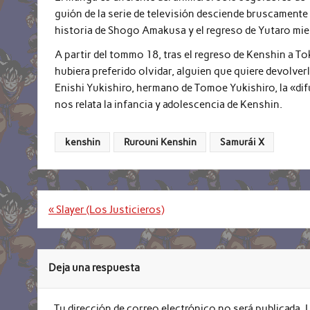
guión de la serie de televisión desciende bruscamente
historia de Shogo Amakusa y el regreso de Yutaro mi
A partir del tommo 18, tras el regreso de Kenshin a To
hubiera preferido olvidar, alguien que quiere devolverl
Enishi Yukishiro, hermano de Tomoe Yukishiro, la «dif
nos relata la infancia y adolescencia de Kenshin.
kenshin
Rurouni Kenshin
Samurái X
Navegación
« Slayer (Los Justicieros)
de
entradas
Deja una respuesta
Tu dirección de correo electrónico no será publicada.