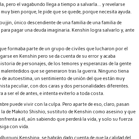
rla, pero el vagabundo llega a tiempo a salvarla… y revelarse
r muy bien porque, le pide que se quede, porque necesita ayuda.
oujjin, único descendiente de una familia de una familia de
 para pagar una deuda imaginaria. Kenshin logra salvarlo y, ante
que formaba parte de un grupo de civiles que lucharon por el
ngarse en Kenshin pero se da cuenta de su error y acaba
istoria de personajes, de los temores y esperanzas de la gente
y malentedidos que se generaron tras la guerra. Ninguno tiena
go de autoestima, un sentimiento de unión del que están muy
ista peculiar, con dos caras y dos personalidades diferentes.
 a ser el de antes, e intenta eviterlo a toda costa.
e puede vivir con la culpa. Pero aparte de eso, claro, pasan
s la de Makoto Shishio, sustituto de Kenshin como asesino y que
nfrenta a él, aún sabiendo que perderá la vida, y solo su fuerza
 siga con vida.
 «Rurouni Kenshin», se habrán dado cuenta de que la calidad del