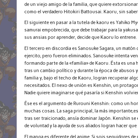
de un viejo amigo de la familia, que quiere extorsiona
como el verdadero Hitokiri Battousai. Kaoru, sin sabe
El siguiente en pasar a la tutela de kaoru es Yahiko My
samurai empobrecida, que debe trabajar para la yakusa
sus ansias por aprender, decide que Kaoru lo entrene.
El tercero en discordia es Sanosuke Sagara, un matón 
ejercito, pero fueron eliminados. Sanosuke intenta ve
formando parte de la «familia» de Kaoru. Ésta es una h
tras un cambio político y durante la época de abusos 
familia y, bajo el techo de Kaoru, logran recuperar al
necesitados. El nexo de unión es Kenshin, un protagon
Nadie quiere imaginarse qué pasaría si Kenshin volviera
Ése es el argumento de Rurouni Kenshin: como un hombr
muchas cosas. La saga principal, la más importante,e
tras ser traicionado, ansía dominar Japón. Kenshin se e
de voluntad y la ayuda de sus aliados logran hacer que
El manga es diferente del anime. Si sois seguidores de