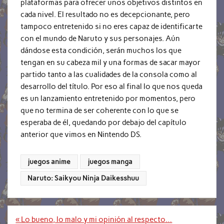
plataformas para ofrecer unos objetivos distintos en
cada nivel. El resultado no es decepcionante, pero
tampoco entretenido si no eres capaz de identificarte
con el mundo de Naruto y sus personajes. Aún
dándose esta condición, serán muchos los que
tengan en su cabeza mil y una formas de sacar mayor
partido tanto a las cualidades de la consola como al
desarrollo del título. Por eso al final lo que nos queda
es un lanzamiento entretenido por momentos, pero
que no termina de ser coherente con lo que se
esperaba de él, quedando por debajo del capítulo
anterior que vimos en Nintendo DS.
juegos anime
juegos manga
Naruto: Saikyou Ninja Daikesshuu
Navegación
« Lo bueno, lo malo y mi opinión al respecto…