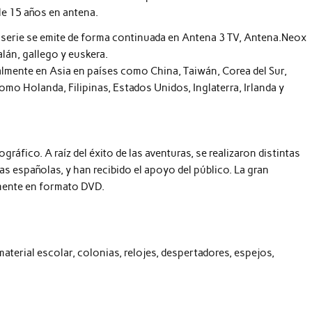
le 15 años en antena.
la serie se emite de forma continuada en Antena 3 TV, Antena.Neox
alán, gallego y euskera.
almente en Asia en países como China, Taiwán, Corea del Sur,
omo Holanda, Filipinas, Estados Unidos, Inglaterra, Irlanda y
gráfico. A raíz del éxito de las aventuras, se realizaron distintas
las españolas, y han recibido el apoyo del público. La gran
amente en formato DVD.
terial escolar, colonias, relojes, despertadores, espejos,