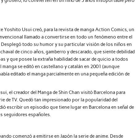
 grosero, lo convierten en un niño de 5 años insoportable pero
te Yoshito Usui creó, para la revista de manga Action Comics, un
vencional llamado a convertirse en todo un fenómeno entre el
 Desplegó todo su humor y su particular visión de los niños en
 chaval de cinco años, gamberro y descarado, que siente debilidad
as y que posee la extraña habilidad de sacar de quicio a todos
El manga se editó en castellano y catalán en 2001 (aunque
había editado el manga parcialmente en una pequeña edición de
ui, el creador del Manga de Shin Chan visitó Barcelona para
ie de TV. Quedó tan impresionado por la popularidad del
ió escribir un episodio que tiene lugar en Barcelona en señal de
os seguidores españoles.
 cuando comenzó a emitirse en Japón la serie de anime. Desde