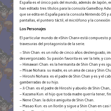
España es el único país del mundo, además de Japón, e
han editado tres títulos para la consola GameBoy Advan
que se edita en España para la consola Nintendo DS y ap
pantallas, el puntero táctil, el micrófono y la conexión
Los Personajes
El particular mundo de «Shin Chan» está compuesto po
travesuras del protagonista de la serie.
– Shin Chan: es un niño de cinco años deslenguado, ima
desvergonzado. Su pasión favorita es ver la tele, y co
– Himawari Chan: es la hermanita de Shin Chan y es igua
– Misae Nohara: su madre, es un ama de casa y Shin Ch
– Hiroshi Nohara: es el padre de Shin Chan y es y el cab
gamberradas de su hijo.
– Ji Chan: es el padre de Hiroshi y abuelo de Shin Chan,
– Kazama Kun: el hijo que toda madre querría tener, fi
– Nene Chan: la dulce amiguita de Shin Chan.
– Masao Kun: es un llorón y sigue a Shin Chan en casi