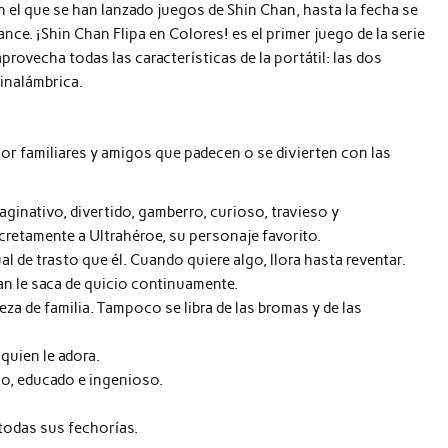
n el que se han lanzado juegos de Shin Chan, hasta la fecha se
ce. ¡Shin Chan Flipa en Colores! es el primer juego de la serie
rovecha todas las características de la portátil: las dos
 inalámbrica.
r familiares y amigos que padecen o se divierten con las
ginativo, divertido, gamberro, curioso, travieso y
ncretamente a Ultrahéroe, su personaje favorito.
l de trasto que él. Cuando quiere algo, llora hasta reventar.
an le saca de quicio continuamente.
eza de familia. Tampoco se libra de las bromas y de las
 quien le adora.
no, educado e ingenioso.
 todas sus fechorías.