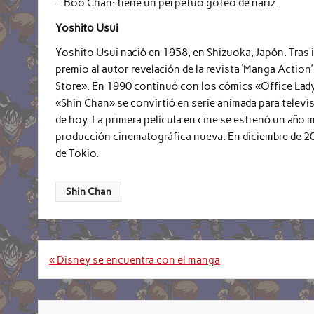
– Boo Chan: tiene un perpetuo goteo de nariz.
Yoshito Usui
Yoshito Usui nació en 1958, en Shizuoka, Japón. Tras 
premio al autor revelación de la revista ‘Manga Actio
Store». En 1990 continuó con los cómics «Office Lady
«Shin Chan» se convirtió en serie animada para televis
de hoy. La primera película en cine se estrenó un año m
producción cinematográfica nueva. En diciembre de 200
de Tokio.
Shin Chan
Navegación
« Disney se encuentra con el manga
de
entradas