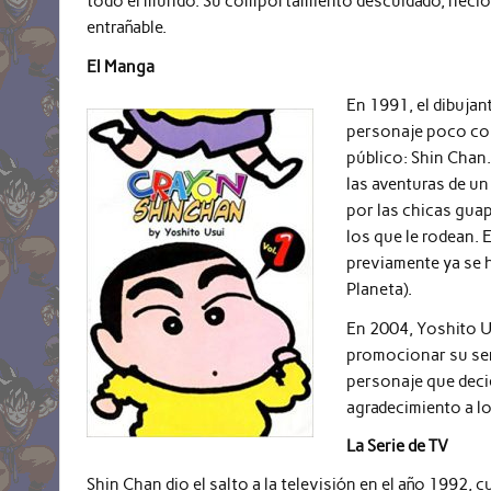
todo el mundo. Su comportamiento descuidado, necio y
entrañable.
El Manga
En 1991, el dibujan
personaje poco con
público: Shin Chan.
las aventuras de un
por las chicas guap
los que le rodean. 
previamente ya se 
Planeta).
En 2004, Yoshito Us
promocionar su ser
personaje que decid
agradecimiento a l
La Serie de TV
Shin Chan dio el salto a la televisión en el año 1992,