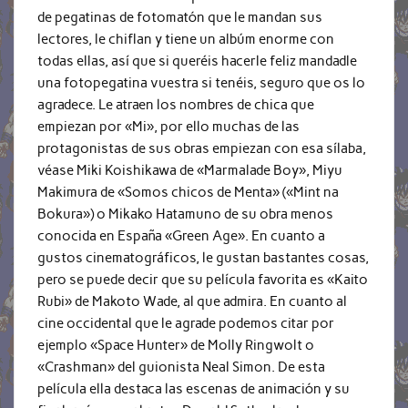
de pegatinas de fotomatón que le mandan sus
lectores, le chiflan y tiene un albúm enorme con
todas ellas, así que si queréis hacerle feliz mandadle
una fotopegatina vuestra si tenéis, seguro que os lo
agradece. Le atraen los nombres de chica que
empiezan por «Mi», por ello muchas de las
protagonistas de sus obras empiezan con esa sílaba,
véase Miki Koishikawa de «Marmalade Boy», Miyu
Makimura de «Somos chicos de Menta» («Mint na
Bokura») o Mikako Hatamuno de su obra menos
conocida en España «Green Age». En cuanto a
gustos cinematográficos, le gustan bastantes cosas,
pero se puede decir que su película favorita es «Kaito
Rubi» de Makoto Wade, al que admira. En cuanto al
cine occidental que le agrade podemos citar por
ejemplo «Space Hunter» de Molly Ringwolt o
«Crashman» del guionista Neal Simon. De esta
película ella destaca las escenas de animación y su